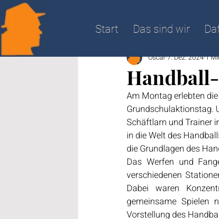
All Posts
Start
Das sind wir
Daf
Oscar
7. Dez. 2024
1 Mi
Handball-
Am Montag erlebten die 
Grundschulaktionstag. 
Schäftlarn und Trainer 
in die Welt des Handball
die Grundlagen des Hand
Das Werfen und Fange
verschiedenen Stationen
Dabei waren Konzentr
gemeinsame Spielen ni
Vorstellung des Handbal