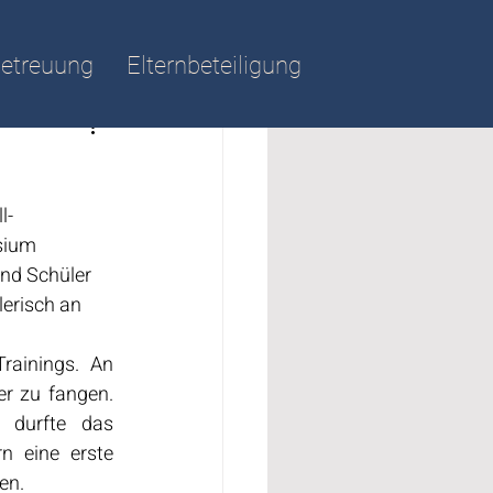
etreuung
Elternbeteiligung
l-
sium 
nd Schüler 
lerisch an 
ainings. An 
r zu fangen. 
 durfte das 
 eine erste 
en.