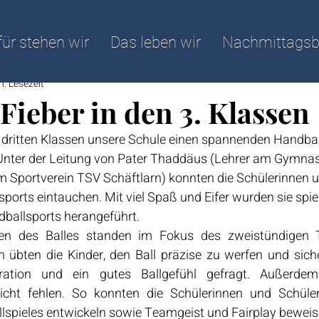
ür stehen wir
Das leben wir
Nachmittagsb
n. Lesezeit
Fieber in den 3. Klassen
dritten Klassen unsere Schule einen spannenden Handbal
Unter der Leitung von Pater Thaddäus (Lehrer am Gymna
im Sportverein TSV Schäftlarn) konnten die Schülerinnen u
sports eintauchen. Mit viel Spaß und Eifer wurden sie spie
ballsports herangeführt.
n des Balles standen im Fokus des zweistündigen Tr
 übten die Kinder, den Ball präzise zu werfen und siche
ation und ein gutes Ballgefühl gefragt. Außerdem
cht fehlen. So konnten die Schülerinnen und Schülern
lspieles entwickeln sowie Teamgeist und Fairplay beweis