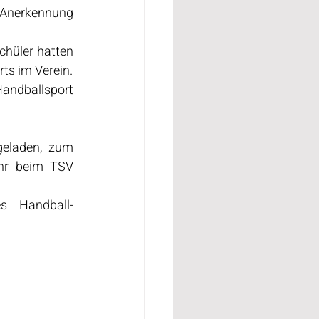
 Anerkennung 
hüler hatten 
rts im Verein.
andballsport 
geladen, zum 
hr beim TSV 
s Handball-