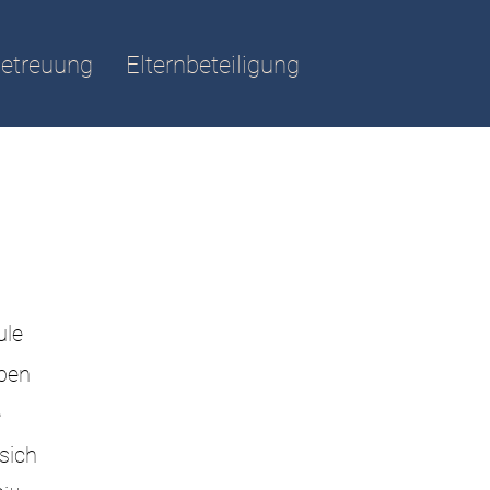
etreuung
Elternbeteiligung
ule
eben
e
sich