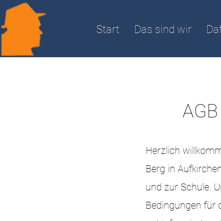
Start
Das sind wir
Daf
AGB
Herzlich willkom
Berg in Aufkirche
und zur Schule. 
Bedingungen für 