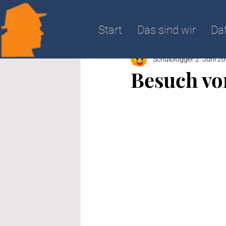
All Posts
Start
Das sind wir
Daf
Schulblogger
2. Juni 2
Besuch vo