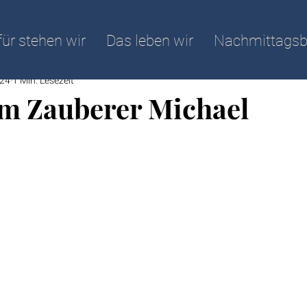
ür stehen wir
Das leben wir
Nachmittagsb
024
1 Min. Lesezeit
m Zauberer Michael